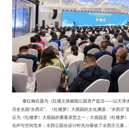
秦红梅在题为《红楼文脉赋能公园资产盘活——以天津
历史名园“水西庄”、《红楼梦》大观园的文化渊源：“水西庄
证为《红楼梦》大观园的重要原型之一；大观园是《红楼梦》
化IP与空间范本；水西公园在设计时充分吸收了水西庄元素，