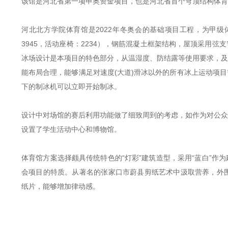
该馆是河北省第一项申奥资金项目，也是河北省首个穹顶结构体育
河北北方学院体育馆是2022年冬奥会的基础项目工程，为甲级
3945，活动座椅：2234），钢筋混凝土框架结构，屋顶采用
冰场设计是本项目的特色部分，从温湿度、防结露等使用要求，及
能布局合理，能够满足对速度(大道)滑冰以外的所有冰上运动项
下的制冰机可以立即开始制冰。
设计中对场馆的赛后利用功能做了细致周到的考虑，如作为对公众
设置了学生活动中心和博物馆。
体育馆方案选择颇具传统特色的“灯彩”建筑造型，采用“蓝白”
会项目的特质。从著名的张家口市蔚县剪纸艺术中汲取营养，外围
纸片，能够增加律动感。