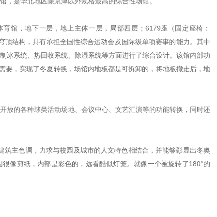
馆，是华北地区除京津以外规格最高的综合性场馆。
体育馆，地下一层，地上主体一层，局部四层；6179座（固定座椅：
弦支穹顶结构，具有承担全国性综合运动会及国际级单项赛事的能力。其中
制冰系统、热回收系统、除湿系统等方面进行了综合设计。该馆内部功
目需要，实现了冬夏转换，场馆内地板都是可拆卸的，将地板撤走后，地
开放的各种球类活动场地、会议中心、文艺汇演等的功能转换，同时还
作为建筑主色调，力求与校园及城市的人文特色相结合，并能够彰显出冬奥
很像剪纸，内部是彩色的，远看酷似灯笼。就像一个被旋转了180°的