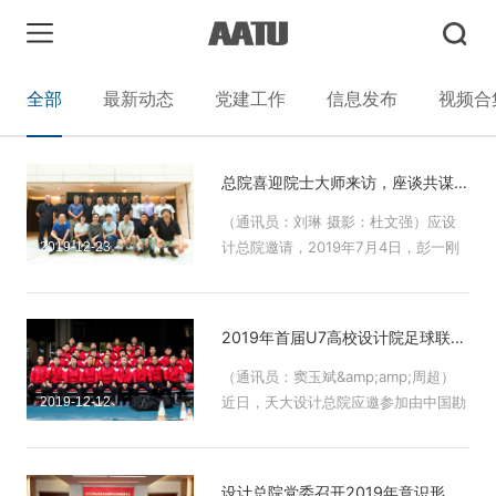
全部
最新动态
党建工作
信息发布
视频合
总院喜迎院士大师来访，座谈共谋天大建筑发展
（通讯员：刘琳 摄影：杜文强）应设
计总院邀请，2019年7月4日，彭一刚
2019-12-23
院士、崔愷院士、周恺大师、李兴钢大
师一行到访设计总院，与总院领导、总
师交流座谈。设计总院党政领导班子、
2019年首届U7高校设计院足球联赛圆满落幕，设计总院球队勇争佳绩
总师代表等13人出席会议，建筑学院相
关领导参加座谈。设计总院院长袁大昌
（通讯员：窦玉斌&amp;amp;周超）
主持座谈会。
近日，天大设计总院应邀参加由中国勘
2019-12-12
察设计协会高等院校勘察设计分会主
办、华南理工大学建筑设计研究院承办
的2019年首届U7高校设计院足球联
设计总院党委召开2019年意识形态工作研判会议